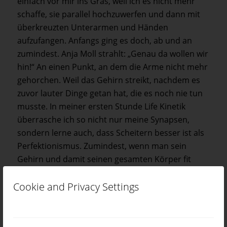
einfach vor mir ins Gras, weil ich es nicht mehr
schaffe, sie parallel hochzuwerfen und dann mit
überkreuzten Unterarmen und Händen
aufzufangen. Anfangs ging es doch, ab und an
zumindest. Anja Moll strahlt: „Genau da wollen wir
hin!“ An einen Punkt, an dem die Arme nicht mehr
gehorchen. Weil das Gehirn streikt, nachdem es
zuvor lauter Dinge getan hat, die es noch nie tun
musste. In meiner ersten Stunde Life Kinetik
überrasche ich so nicht nur meine Synapsen,
sondern lerne auch, dass Scheitern besser ist als
Perfektionismus. Zumindest, wenn man sein
Gehirn und damit seinen gesamten Körper fit
halten will.
Cookie and Privacy Settings
„Alles, was wir bereits können, hat das Gehirn als
Automatismen abgelegt“, erklärt Anja: „Erst mit
neuen Herausforderungen aber entstehen im