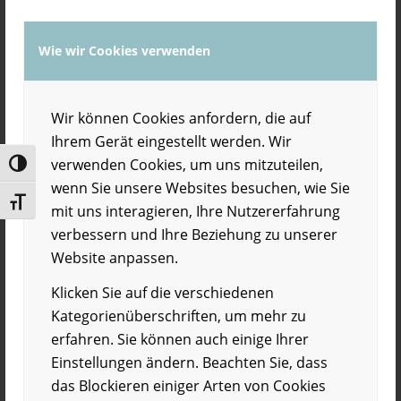
Gehirn neue Verknüpfungen.“ Die dynamische
53jährige arbeitet hauptberuflich als IT-Expertin
Wie wir Cookies verwenden
und nebenberuflich als Coach für Life Kinetik, dass
der Diplomsportlehrer Horst Lutz schon vor
knapp 20 Jahren entwickelt und seither
Wir können Cookies anfordern, die auf
perfektioniert hat. Dabei werden Bewegungen,
Ihrem Gerät eingestellt werden. Wir
Sinneswahrnehmungen wie Hören auf
verwenden Cookies, um uns mitzuteilen,
Umschalten auf hohe Kontraste
verschiedene Klangschalentöne, und Vorgaben,
wenn Sie unsere Websites besuchen, wie Sie
an die man sich erinnern muss, miteinander
Schrift vergrößern
mit uns interagieren, Ihre Nutzererfahrung
kombiniert. So sollen verschiedene Areale im
verbessern und Ihre Beziehung zu unserer
Gehirn aktiviert und miteinander verknüpft
Website anpassen.
werden – auch mit neuen Nervenzellen.
Klicken Sie auf die verschiedenen
Bei gutem Wetter nutzt Anja dafür ihren großen
Kategorienüberschriften, um mehr zu
Garten in einem Waldstück bei Aschaffenburg.
erfahren. Sie können auch einige Ihrer
Alle Übungen, die sie dort mit mir macht, wirken
Einstellungen ändern. Beachten Sie, dass
zunächst einfach, haben es aber in sich. Nach
das Blockieren einiger Arten von Cookies
einer halben Stunde gibt sie mir einen